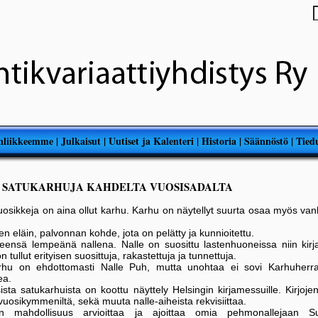
nliikkeemme
|
Julkaisut
|
Uutiset ja Kalenteri
|
Historia
|
Säännöstö
|
Tiedu
- SATUKARHUJA KAHDELTA VUOSISADALTA
uosikkeja on aina ollut karhu. Karhu on näytellyt suurta osaa myös va
 eläin, palvonnan kohde, jota on pelätty ja kunnioitettu.
leensä lempeänä nallena. Nalle on suosittu lastenhuoneissa niin kirja
tullut erityisen suosittuja, rakastettuja ja tunnettuja.
karhu on ehdottomasti Nalle Puh, mutta unohtaa ei sovi Karhuherr
ea.
sista satukarhuista on koottu näyttely Helsingin kirjamessuille. Kirjoje
vuosikymmeniltä, sekä muuta nalle-aiheista rekvisiittaa.
 on mahdollisuus arvioittaa ja ajoittaa omia pehmonallejaan Su