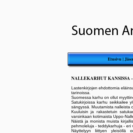
Etusivu
|
Jäse
NALLEKARHUT KANSISSA 
Lastenkirjojen ehdottomia eläins
tarinoissa.
Suomessa karhu on ollut myyttinen
Satukirjoissa karhu seikkailee y
sängyssä. Muutamista nalleista on 
Kuuluisin ja rakastetuin satu
varsinkaan kotimaista Uppo-Nall
Näistä ja monista muista kirjalli
pehmoleluja - teddykarhuja - eri 
Näyttelyyn liittyen yleisöllä