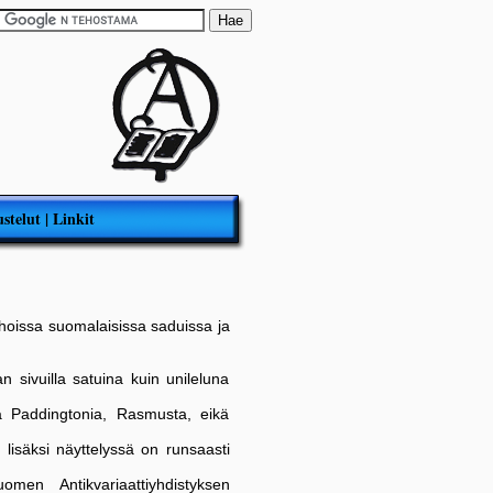
stelut
|
Linkit
nhoissa suomalaisissa saduissa ja
n sivuilla satuina kuin unileluna
a Paddingtonia, Rasmusta, eikä
n lisäksi näyttelyssä on runsaasti
omen Antikvariaattiyhdistyksen